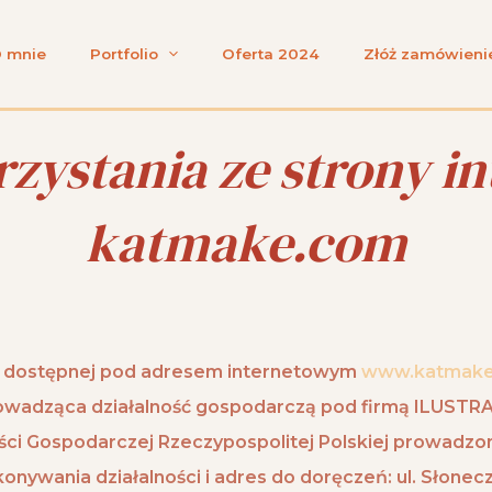
 mnie
Portfolio
Oferta 2024
Złóż zamówieni
zystania ze strony i
katmake.com
wej dostępnej pod adresem internetowym
www.katmak
rowadząca działalność gospodarczą pod firmą
ILUSTR
lności Gospodarczej Rzeczypospolitej Polskiej prowadz
onywania działalności i adres do doręczeń: ul. Słone