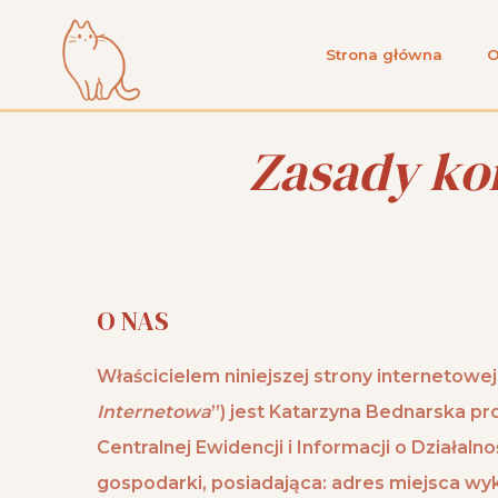
Skip
to
Strona główna
O
content
Zasady kor
O NAS
Właścicielem niniejszej strony interneto
Internetowa
”) jest Katarzyna Bednarska p
Centralnej Ewidencji i Informacji o Działa
gospodarki, posiadająca: adres miejsca wyk