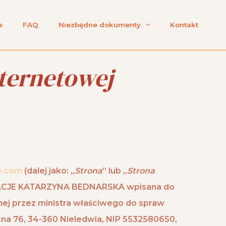
e
FAQ
Niezbędne dokumenty
Kontakt
nternetowej
e.com
(dalej jako: „
Strona
” lub „
Strona
ACJE KATARZYNA BEDNARSKA
wpisana do
onej przez ministra właściwego do spraw
czna 76, 34-360 Nieledwia, NIP 5532580650,